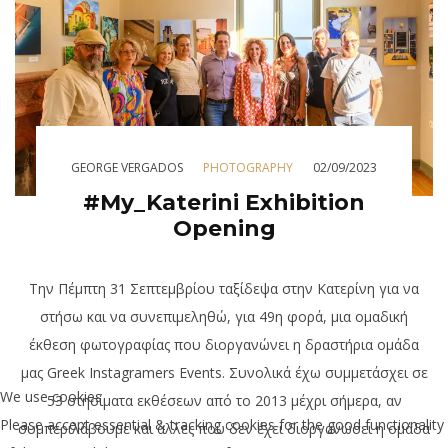
GEORGE VERGADOS
PHOTOGRAPHY
02/09/2023
#My_Katerini Exhibition
Opening
Την Πέμπτη 31 Σεπτεμβρίου ταξίδεψα στην Κατερίνη για να
στήσω και να συνεπιμεληθώ, για 49η φορά, μια ομαδική
έκθεση φωτογραφίας που διοργανώνει η δραστήρια ομάδα
μας Greek Instagramers Events. Συνολικά έχω συμμετάσχει σε
We use cookies
53 στησίματα εκθέσεων από το 2013 μέχρι σήμερα, αν
Please accept essential & tracking cookies for the good functionality
συμπεριλάβουμε και άλλες που δεν έχει διοργανώσει η ομάδα